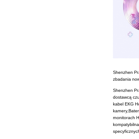
Shenzhen Pra
zbadania now
Shenzhen Pra
dostawcą czu
kabel EKG Ho
kamery,Bater
monitorach H
kompatybilna
specyficznych