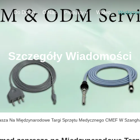
Do Domu
O Nas
Wideo
Produkty
Szczegóły Wiadomości
prasza Na Międzynarodowe Targi Sprzętu Medycznego CMEF W Szangh