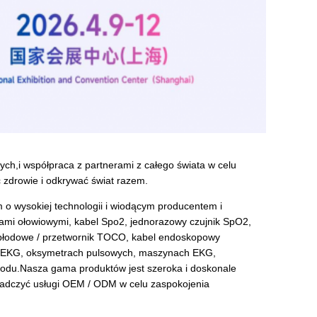
h,i współpraca z partnerami z całego świata w celu
 zdrowie i odkrywać świat razem.
 o wysokiej technologii i wiodącym producentem i
mi ołowiowymi, kabel Spo2, jednorazowy czujnik SpO2,
ki płodowe / przetwornik TOCO, kabel endoskopowy
 w EKG, oksymetrach pulsowych, maszynach EKG,
łodu.Nasza gama produktów jest szeroka i doskonale
iadczyć usługi OEM / ODM w celu zaspokojenia