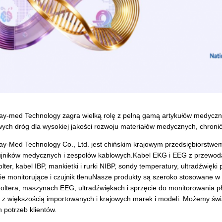
y-med Technology zagra wielką rolę z pełną gamą artykułów medycznyc
ych dróg dla wysokiej jakości rozwoju materiałów medycznych, chronić
y-Med Technology Co., Ltd. jest chińskim krajowym przedsiębiorstwem
jników medycznych i zespołów kablowych.Kabel EKG i EEG z przewoda
lter, kabel IBP, mankietki i rurki NIBP, sondy temperatury, ultradźwię
ie monitorujące i czujnik tlenuNasze produkty są szeroko stosowane
oltera, maszynach EEG, ultradźwiękach i sprzęcie do monitorowania p
 z większością importowanych i krajowych marek i modeli. Możemy św
 potrzeb klientów.