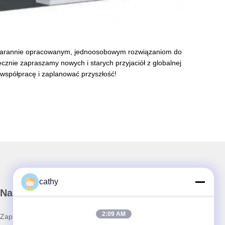
 starannie opracowanym, jednoosobowym rozwiązaniom do
cznie zapraszamy nowych i starych przyjaciół z globalnej
współpracę i zaplanować przyszłość!
cathy
Nasz biuletyn
2:09 AM
Zapisz się do naszego biuletynu z rabatami i innymi