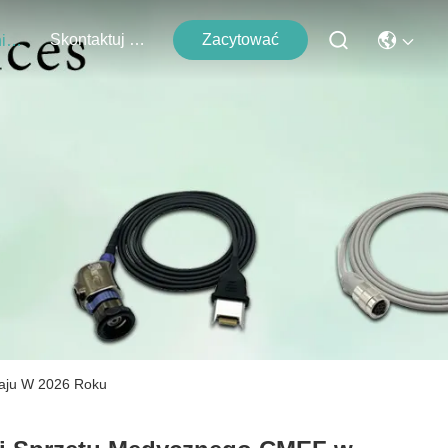
Skontaktuj Się Z Nami
Zacytować
Wydarzenia
aju W 2026 Roku