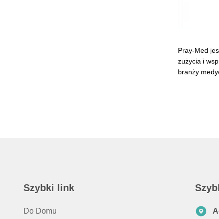
Pray-Med jes
zużycia i ws
branży medyc
Szybki link
Szyb
Do Domu
A