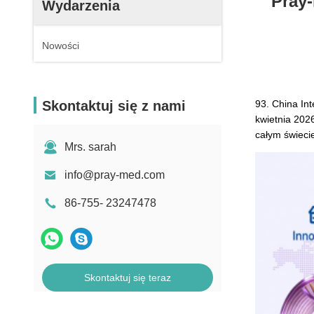
Pray
Wydarzenia
Nowości
Skontaktuj się z nami
93. China In
kwietnia 202
całym świecie
Mrs. sarah
info@pray-med.com
86-755- 23247478
Skontaktuj się teraz