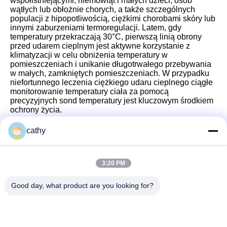
współistniejącymi, niemowląt i małych dzieci, osób
wątłych lub obłożnie chorych, a także szczególnych
populacji z hipopotliwością, ciężkimi chorobami skóry lub
innymi zaburzeniami termoregulacji. Latem, gdy
temperatury przekraczają 30°C, pierwszą linią obrony
przed udarem cieplnym jest aktywne korzystanie z
klimatyzacji w celu obniżenia temperatury w
pomieszczeniach i unikanie długotrwałego przebywania
w małych, zamkniętych pomieszczeniach. W przypadku
niefortunnego leczenia ciężkiego udaru cieplnego ciągłe
monitorowanie temperatury ciała za pomocą
precyzyjnych sond temperatury jest kluczowym środkiem
ochrony życia.
cathy
Szybki kontakt
3:20 PM
Good day, what product are you looking for?
Adres
4-5 piętro, budynek 3,19 North Danzi Road, ulica Kengzi,
Pingshan District, Shenzhen, China