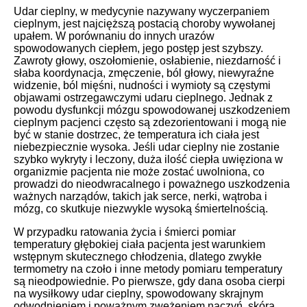
Udar cieplny, w medycynie nazywany wyczerpaniem
cieplnym, jest najcięższą postacią choroby wywołanej
upałem. W porównaniu do innych urazów
spowodowanych ciepłem, jego postęp jest szybszy.
Zawroty głowy, oszołomienie, osłabienie, niezdarność i
słaba koordynacja, zmęczenie, ból głowy, niewyraźne
widzenie, ból mięśni, nudności i wymioty są częstymi
objawami ostrzegawczymi udaru cieplnego. Jednak z
powodu dysfunkcji mózgu spowodowanej uszkodzeniem
cieplnym pacjenci często są zdezorientowani i mogą nie
być w stanie dostrzec, że temperatura ich ciała jest
niebezpiecznie wysoka. Jeśli udar cieplny nie zostanie
szybko wykryty i leczony, duża ilość ciepła uwięziona w
organizmie pacjenta nie może zostać uwolniona, co
prowadzi do nieodwracalnego i poważnego uszkodzenia
ważnych narządów, takich jak serce, nerki, wątroba i
mózg, co skutkuje niezwykle wysoką śmiertelnością.
W przypadku ratowania życia i śmierci pomiar
temperatury głębokiej ciała pacjenta jest warunkiem
wstępnym skutecznego chłodzenia, dlatego zwykłe
termometry na czoło i inne metody pomiaru temperatury
są nieodpowiednie. Po pierwsze, gdy dana osoba cierpi
na wysiłkowy udar cieplny, spowodowany skrajnym
odwodnieniem i poważnym zwężeniem naczyń, skóra