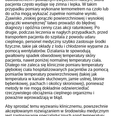
pacjenta często wydaje się zimna i lepka. W takim
przypadku pomiary wykonane termometrem na czoło lub
do ucha mogą wykazać zupełnie normalne wyniki.
Zjawisko „niskiej gorączki powierzchniowej i wysokiej
gorączki wewnętrznej” łatwo prowadzi do błędnej
diagnozy i opóźnia cenny czas akcji ratunkowej. Po
drugie, podczas leczenia w nagłych przypadkach, przed
transportem pacjenta do szpitala z powodu udaru
cieplnego, personel medyczny szybko zastosuje środki
fizyczne, takie jak okłady z lodu i chłodzenie wyparne za
pomocą wentylatorów. Działania te spowodują
gwałtowny spadek obwodowej temperatury skóry
pacjenta, nawet poniżej normalnej temperatury ciała.
Dlatego nie zaleca się klinicznie pomiaru temperatury
głębokiej ciała hospitalizowanych pacjentów za pomocą
pomiarów temperatury powierzchniowej (takiej jak
temperatura w kanale słuchowym, jamie ustnej, błonie
bębenkowej, pachach i okolicy skroniowej), ponieważ
metody te nie mogą dokładnie odzwierciedlać
rzeczywistego obciążenia cieplnego organizmu i
poważnie wprowadzają w błąd.
Aby sprostać temu wyzwaniu klinicznemu, powszechnie
akceptowanym rozwiązaniem w środowisku medycznym
jest zastosowanie specjalistycznych sond temperatury