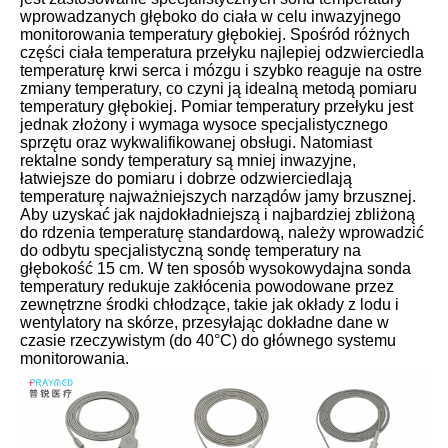
wprowadzanych głęboko do ciała w celu inwazyjnego
monitorowania temperatury głębokiej. Spośród różnych
części ciała temperatura przełyku najlepiej odzwierciedla
temperaturę krwi serca i mózgu i szybko reaguje na ostre
zmiany temperatury, co czyni ją idealną metodą pomiaru
temperatury głębokiej. Pomiar temperatury przełyku jest
jednak złożony i wymaga wysoce specjalistycznego
sprzętu oraz wykwalifikowanej obsługi. Natomiast
rektalne sondy temperatury są mniej inwazyjne,
łatwiejsze do pomiaru i dobrze odzwierciedlają
temperaturę najważniejszych narządów jamy brzusznej.
Aby uzyskać jak najdokładniejszą i najbardziej zbliżoną
do rdzenia temperaturę standardową, należy wprowadzić
do odbytu specjalistyczną sondę temperatury na
głębokość 15 cm. W ten sposób wysokowydajna sonda
temperatury redukuje zakłócenia powodowane przez
zewnętrzne środki chłodzące, takie jak okłady z lodu i
wentylatory na skórze, przesyłając dokładne dane w
czasie rzeczywistym (do 40°C) do głównego systemu
monitorowania.