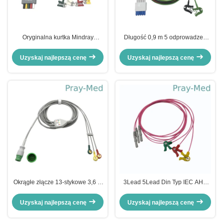
Oryginalna kurtka Mindray
Długość 0,9 m 5 odprowadzeń
EL6501B 5 odprowadzeń EKG z
M1971A Kabel pacjenta EKG z
TPU AHA/IEC
klipsem TPU Jacket
Uzyskaj najlepszą cenę
Uzyskaj najlepszą cenę
Okrągłe złącze 13-stykowe 3,6 m
3Lead 5Lead Din Typ IEC AHA
3-żyłowy kabel EKG do Mediana
Kabel pacjenta EKG Kurtka TPU
D500
Leadwire
Uzyskaj najlepszą cenę
Uzyskaj najlepszą cenę