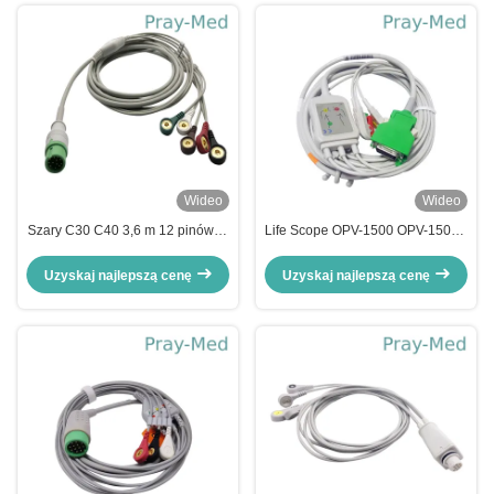
Wideo
Wideo
Szary C30 C40 3,6 m 12 pinów 5-
Life Scope OPV-1500 OPV-1500K
żyłowy kabel EKG i przewody do
Kabel pacjenta EKG Nihon
Comen
Kohden DB 20-stykowe złącze
Uzyskaj najlepszą cenę
Uzyskaj najlepszą cenę