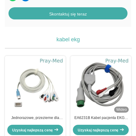
Skontaktuj się teraz
kabel ekg
Wideo
Jednorazowe, przezierne dla
EA6231B Kabel pacjenta EKG z
promieni RTG przewody
zatrzaskiem
odprowadzeń EKG Kompatybilne
Uzyskaj najlepszą cenę
Uzyskaj najlepszą cenę
z 5 zaciskami odprowadzeń