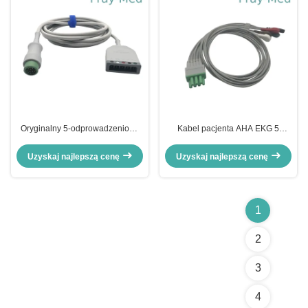
Oryginalny 5-odprowadzeniowy
Kabel pacjenta AHA EKG 5
kabel główny Mindray EKG Def-P
odprowadzeń kompatybilny z
EV6201 009-004728-00
Mindray Telemetry Snap
Uzyskaj najlepszą cenę
Uzyskaj najlepszą cenę
1
2
3
4