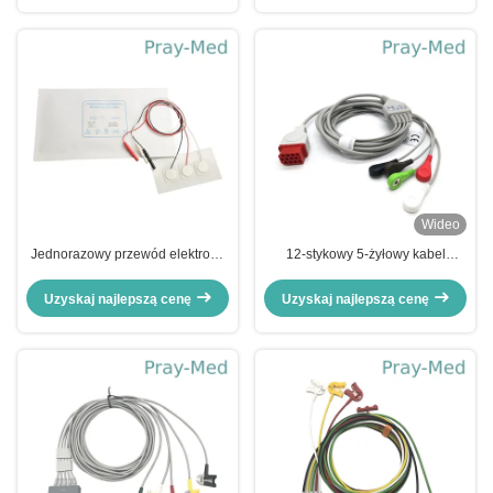
Covidien
Wideo
Jednorazowy przewód elektrody
12-stykowy 5-żyłowy kabel
AHA EKG Noworodek
pacjenta EKG kompatybilny z
pediatryczny 3 odprowadzenia 5
Bionet BM5 BM7
Uzyskaj najlepszą cenę
Uzyskaj najlepszą cenę
odprowadzeń