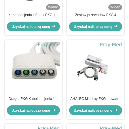
Wideo
Wideo
Kabel pacjenta Lifepak EKG 12-
Zestaw przewodów EKG 4
stykowy Połącz Kurtka TPU11110-
odprowadzenia 3ft Fukuda
000029
Denshi dla LX-7120 7230N
Uzyskaj najlepszą cenę
Uzyskaj najlepszą cenę
Drager EKG Kabel pacjenta 16-
AHA IEC Mindray EKG prowadzi
pinowy kabel zasilający Neomed
Derivaciones 0.9m Twin Pin 001-
Pod EKG 5590539
03-43145
Uzyskaj najlepszą cenę
Uzyskaj najlepszą cenę