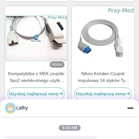
Wideo
Kompatybilne z MEK czujniki
Nihon Kohden Czujnik
Spo2 wielokrotnego użytku
impulsowy 14 styków Typ
7-pinowy czujnik
wielokrotnego użytku Korea
Uzyskaj najlepszą cenę
Uzyskaj najlepszą cenę
pulsoksymetru
Chips Średnica 4,0 mm
cathy
Szybki kontakt
5:15 AM