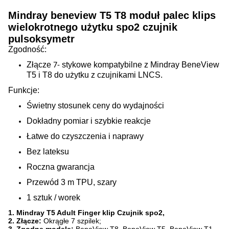
Mindray beneview T5 T8 moduł palec klips
wielokrotnego użytku spo2 czujnik
pulsoksymetr
Zgodność:
Złącze
stykowe kompatybilne z Mindray BeneView
7-
T5 i T8 do użytku z czujnikami LNCS.
Funkcje:
Świetny stosunek ceny do wydajności
Dokładny pomiar i szybkie reakcje
Łatwe do czyszczenia i naprawy
Bez lateksu
Roczna gwarancja
Przewód 3 m TPU, szary
1 sztuk / worek
1. Mindray T5 Adult Finger klip Czujnik spo2,
2. Złącze:
Okrągłe 7 szpilek;