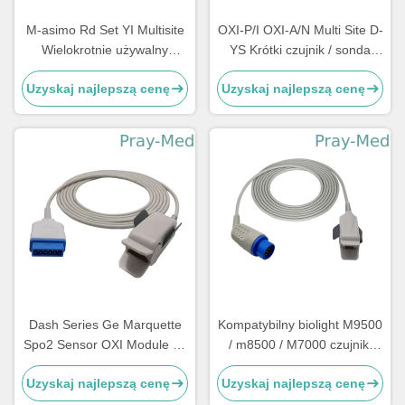
M-asimo Rd Set YI Multisite
OXI-P/I OXI-A/N Multi Site D-
Wielokrotnie używalny
YS Krótki czujnik / sonda
czujnik Spo2 TPU 0.9m 4054
SpO2 Pokrowiec TPU
Uzyskaj najlepszą cenę
Uzyskaj najlepszą cenę
Dash Series Ge Marquette
Kompatybilny biolight M9500
Spo2 Sensor OXI Module 11
/ m8500 / M7000 czujniki
Pin Connector 3m / 10ft
spryskujące przeznaczone
Uzyskaj najlepszą cenę
Uzyskaj najlepszą cenę
do użytku dorosłego o
długości 12 cali z sondą 3m