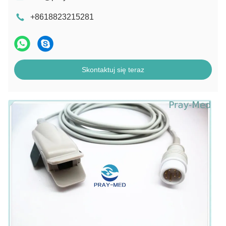
+8618823215281
Skontaktuj się teraz