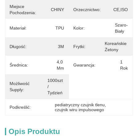
Miejsce
CHINY
Orzecznictwo:
CE,ISO
Pochodzenia:
Szaro-
Materiał:
TPU
Kolor:
Biały
Koreańskie 
Długość:
3M
Frytki:
Żetony
4,0 
1 
Średnica:
Gwarancja:
Mm
Rok
1000szt 
Możliwość
/ 
Supply:
Tydzień
pediatryczny czujnik tlenu
, 
Podkreślić:
czujnik wiru impulsowego
Opis Produktu