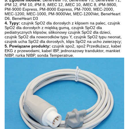
3. Zgodne modele:
BeneView T8, BeneView T5, BeneView T1,
iPM 12, iPM 10, iPM 8, iMEC 12, iMEC 10, iMEC 8, iPM-9800,
PM-9000 Express, PM-8000 Express, PM-7000, MEC-2000,
MEC-1200, MEC-1000, PM-9000Vet, MEC-1200Vet, BeneHeart
D6, BeneHeart D3
4. Typy:
czujnik SpO2 dla dorosłych z klipsem na palec, czujnik
SpO2 dla dorosłych z miękką gumą, czujnik SpO2 dla
pediatrycznych klipsów, silikonowy czujnik SpO2 dla dzieci,
czujnik SpO2 dla noworodków typu Y, czujnik SpO2 typu neonat,
czujnik ucha SpO2 dla dorosłych, klips SpO2 na ucho zwierzęcy;
5. Powiązane produkty:
czujnik spo2, spo2 Przedłużacz, kabel
EKG z przewodami, kabel IBP, jednorazowy tranduktor, mankiet
NIBP, rurka NIBP, sonda Temperatrue.