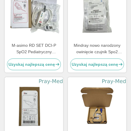
M-asimo RD SET DCI-P
Mindray nowo narodzony
SpO2 Pediatryczny
owinięcie czujnik Spo2
wielokrotny czujnik klempów
Dolphin wzory 115-050154-
Uzyskaj najlepszą cenę
Uzyskaj najlepszą cenę
palców 4051
00 518BLH