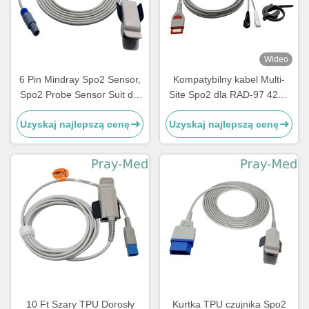
Wideo
6 Pin Mindray Spo2 Sensor,
Kompatybilny kabel Multi-
Spo2 Probe Sensor Suit dla
Site Spo2 dla RAD-97 4253
PM9000 / 8000 Kable 3m /
Masi Red 20-pin Connector
Uzyskaj najlepszą cenę
Uzyskaj najlepszą cenę
10ft TPU
10 Ft Szary TPU Dorosły
Kurtka TPU czujnika Spo2