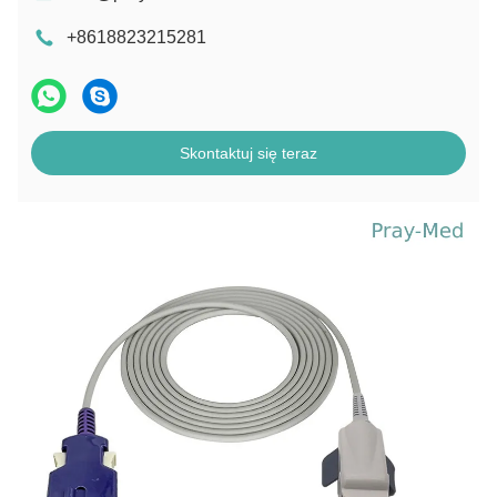
+8618823215281
Skontaktuj się teraz