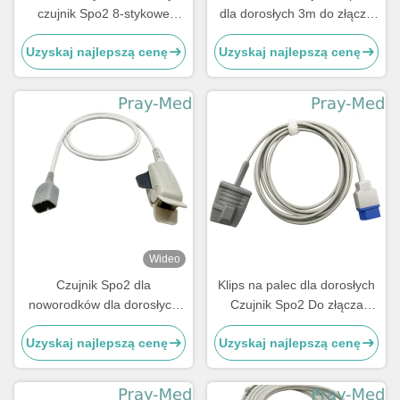
czujnik Spo2 8-stykowe
dla dorosłych 3m do złącza
złącze męskie w kształcie
8-pinowego Northern
Uzyskaj najlepszą cenę
Uzyskaj najlepszą cenę
litery D
Meditec
Wideo
Czujnik Spo2 dla
Klips na palec dla dorosłych
noworodków dla dorosłych
Czujnik Spo2 Do złącza
do złącza 9-pinowego Nihon
Northern Meditec 8-pin 3m
Uzyskaj najlepszą cenę
Uzyskaj najlepszą cenę
Kohden DB