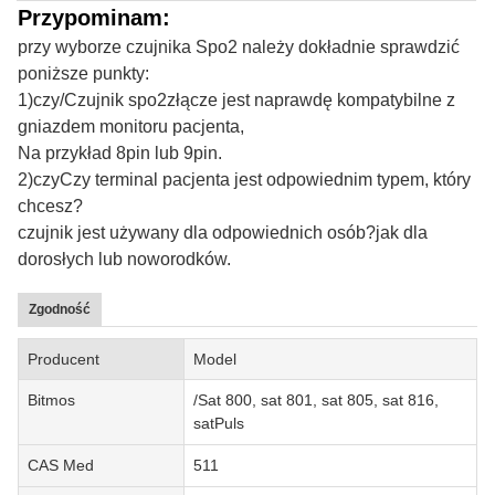
Przypominam:
przy wyborze czujnika Spo2 należy dokładnie sprawdzić
poniższe punkty:
1)
czy
/
Czujnik spo2
złącze jest naprawdę kompatybilne z
gniazdem monitoru pacjenta,
Na przykład 8pin lub 9pin.
2)
czy
Czy terminal pacjenta jest odpowiednim typem, który
chcesz?
czujnik jest używany dla odpowiednich osób
?
jak dla
dorosłych lub noworodków.
Zgodność
Producent
Model
Bitmos
/Sat 800, sat 801, sat 805, sat 816,
satPuls
CAS Med
511