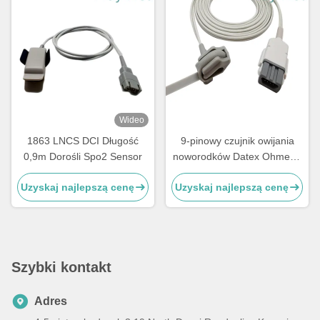
Wideo
1863 LNCS DCI Długość
9-pinowy czujnik owijania
0,9m Dorośli Spo2 Sensor
noworodków Datex Ohmeda
9-pinowa sonda TruSat
Uzyskaj najlepszą cenę
Uzyskaj najlepszą cenę
SpO2
Szybki kontakt
Adres