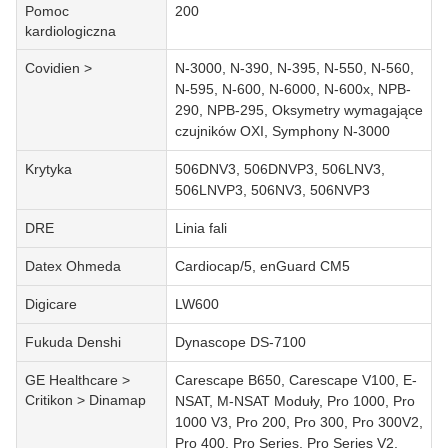
Pomoc
200
kardiologiczna
Covidien >
N-3000, N-390, N-395, N-550, N-560,
N-595, N-600, N-6000, N-600x, NPB-
290, NPB-295, Oksymetry wymagające
czujników OXI, Symphony N-3000
Krytyka
506DNV3, 506DNVP3, 506LNV3,
506LNVP3, 506NV3, 506NVP3
DRE
Linia fali
Datex Ohmeda
Cardiocap/5, enGuard CM5
Digicare
LW600
Fukuda Denshi
Dynascope DS-7100
GE Healthcare >
Carescape B650, Carescape V100, E-
Critikon > Dinamap
NSAT, M-NSAT Moduły, Pro 1000, Pro
1000 V3, Pro 200, Pro 300, Pro 300V2,
Pro 400, Pro Series, Pro Series V2,