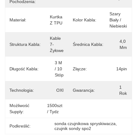
Pochodzenia:
Szary 
Kurtka 
Materiał:
Kolor Kabla:
Biały / 
Z TPU
Niebieski
Kable 
4,0 
Struktura Kabla:
7-
Średnica Kabla:
Mm
Żyłowe
3 M 
Długość Kabla:
/ 10 
Złącze:
14pin
Stóp
1 
Technologia:
OXI
Gwarancja:
Rok
Możliwość
1500szt 
Supply:
/ Tydz
sonda czujnikowa spryskiwacza
, 
Podkreślić:
czujnik sondy spo2