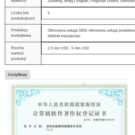
wytwórcy
Zhukeng, okręg Longtian, Pingshan District, Shenzh
Liczba linii
5
produkcyjnych
Produkcja
Oferowana usługa OEM, oferowana usługa projektow
kontraktowa
etykieta kupującego
Roczna
2,5 mln USD - 5 mln USD
wartość
produkcji
Certyfikaty