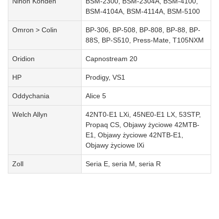
Nihon Kohden
BSM-2300, BSM-2304A, BSM-4100,
BSM-4104A, BSM-4114A, BSM-5100
Omron > Colin
BP-306, BP-508, BP-808, BP-88, BP-
88S, BP-S510, Press-Mate, T105NXM
Oridion
Capnostream 20
HP
Prodigy, VS1
Oddychania
Alice 5
Welch Allyn
42NT0-E1 LXi, 45NE0-E1 LX, 53STP,
Propaq CS, Objawy życiowe 42MTB-
E1, Objawy życiowe 42NTB-E1,
Objawy życiowe lXi
Zoll
Seria E, seria M, seria R