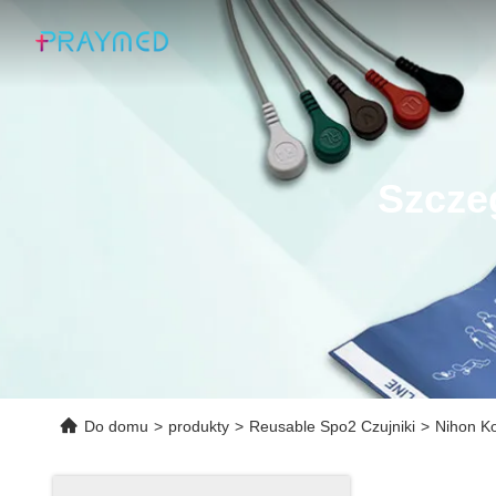
Szcze
Do domu
>
produkty
>
Reusable Spo2 Czujniki
>
Nihon Ko