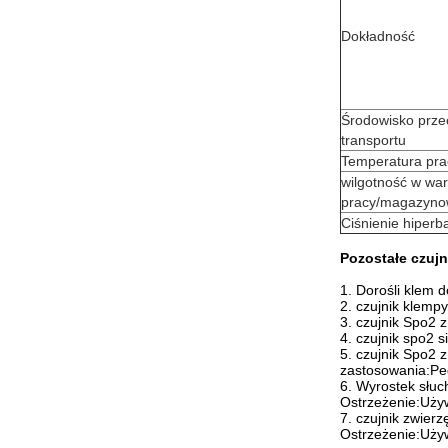
Dokładność
Środowisko prze
transportu
Temperatura pra
wilgotność w wa
pracy/magazynow
Ciśnienie hiperb
Pozostałe czujn
1. Dorośli klem d
2. czujnik klempy
3. czujnik Spo2 z
4. czujnik spo2 s
5. czujnik Spo2
zastosowania:Pe
6. Wyrostek słuc
Ostrzeżenie:Uży
7. czujnik zwierz
Ostrzeżenie:Uży