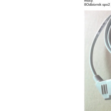
mocy.
8Odbiornik spo2 