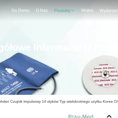
Do Domu
O Nas
Wideo
Produkty
gółowe Informacje O Prod
hden Czujnik impulsowy 14 styków Typ wielokrotnego użytku Korea C