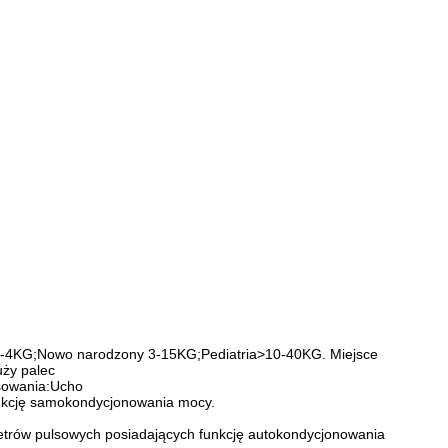
y 1-4KG;Nowo narodzony 3-15KG;Pediatria>10-40KG. Miejsce
uży palec
osowania:Ucho
unkcję samokondycjonowania mocy.
etrów pulsowych posiadających funkcję autokondycjonowania