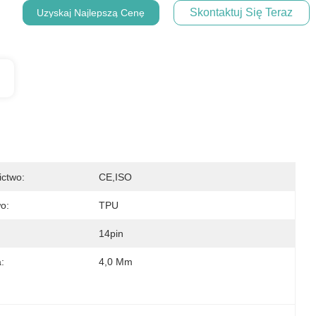
Skontaktuj Się Teraz
Uzyskaj Najlepszą Cenę
ictwo:
CE,ISO
o:
TPU
14pin
:
4,0 Mm