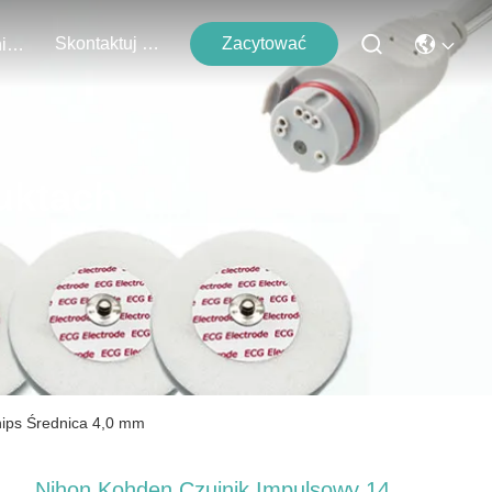
Skontaktuj Się Z Nami
Zacytować
Wydarzenia
uktach
hips Średnica 4,0 mm
Nihon Kohden Czujnik Impulsowy 14