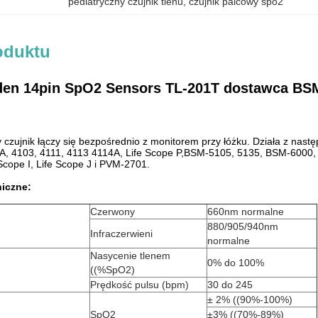
pediatryczny czujnik tlenu
, 
czujnik palcowy spo2
oduktu
en 14pin SpO2 Sensors TL-201T dostawca BSM23
 czujnik łączy się bezpośrednio z monitorem przy łóżku. Działa z na
, 4103, 4111, 4113 4114A, Life Scope P,BSM-5105, 5135, BSM-6000, 
Scope I, Life Scope J i PVM-2701.
niczne:
Czerwony
660nm normalne
880/905/940nm
Infraczerwieni
normalne
Nasycenie tlenem
0% do 100%
((%SpO2)
Prędkość pulsu (bpm)
30 do 245
± 2% ((90%-100%)
SpO2
±3% ((70%-89%)