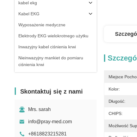
kabel ekg
Kabel EKG
Wyposażenie medyczne
Szczegó
Elektrody EKG wielokrotnego użytku
Inwazyjny kabel ciśnienia krwi
Szczegó
Nieinwazyjny mankiet do pomiaru
ciśnienia krwi
Akcesoria do sprzętu
Miejsce Pocho
elektrochirurgicznego
Kolor:
Skontaktuj się z nami
Stojak monitora pacjenta
Długość:
Mrs. sarah
CHIPS:
info@pray-med.com
Możliwość Sup
+8618823215281