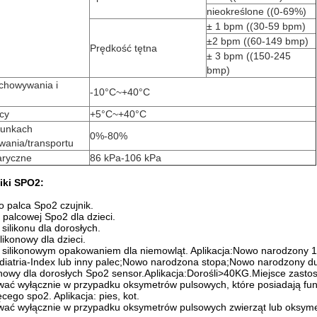
nieokreślone ((0-69%)
± 1 bpm ((30-59 bpm)
±2 bpm ((60-149 bmp)
Prędkość tętna
± 3 bpm ((150-245
bmp)
chowywania i
-10°C~+40°C
cy
+5°C~+40°C
runkach
0%-80%
ania/transportu
aryczne
86 kPa-106 kPa
iki SPO2:
o palca Spo2 czujnik.
 palcowej Spo2 dla dzieci.
 silikonu dla dorosłych.
ilikonowy dla dzieci.
 z silikonowym opakowaniem dla niemowląt. Aplikacja:Nowo narodzon
diatria-Index lub inny palec;Nowo narodzona stopa;Nowo narodzony d
howy dla dorosłych Spo2 sensor.Aplikacja:Dorośli>40KG.Miejsce zast
wać wyłącznie w przypadku oksymetrów pulsowych, które posiadają f
ęcego spo2. Aplikacja: pies, kot.
wać wyłącznie w przypadku oksymetrów pulsowych zwierząt lub oksym