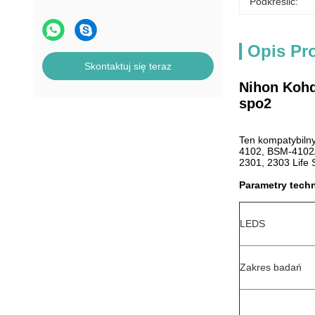
Podkreślić:
Opis Pr
Skontaktuj się teraz
Nihon Kohd
spo2
Ten kompatybilny
4102, BSM-4102A
2301, 2303 Life 
Parametry tech
LEDS
Zakres badań