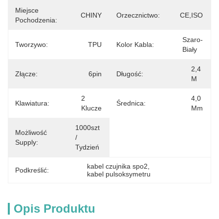
Miejsce
CHINY
Orzecznictwo:
CE,ISO
Pochodzenia:
Szaro-
Tworzywo:
TPU
Kolor Kabla:
Biały
2,4 
Złącze:
6pin
Długość:
M
2 
4,0 
Klawiatura:
Średnica:
Klucze
Mm
1000szt 
Możliwość
/ 
Supply:
Tydzień
kabel czujnika spo2
, 
Podkreślić:
kabel pulsoksymetru
Opis Produktu