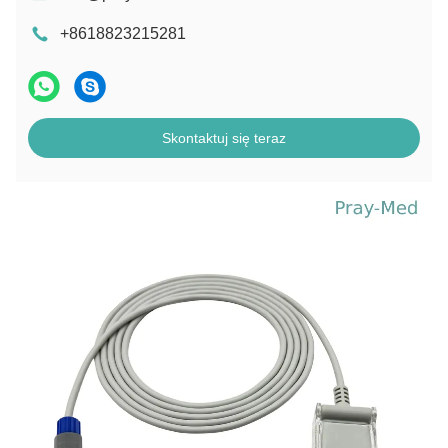
+8618823215281
Skontaktuj się teraz