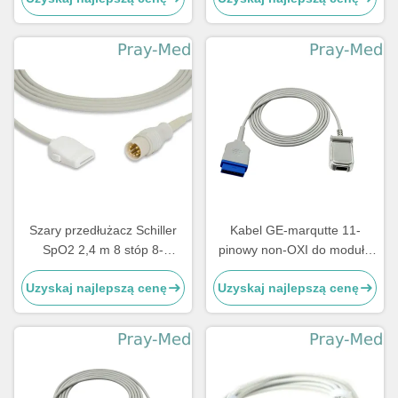
Szary przedłużacz Schiller
Kabel GE-marqutte 11-
SpO2 2,4 m 8 stóp 8-
pinowy non-OXI do modułu
stykowe złącze
adaptera spo2 z
Uzyskaj najlepszą cenę
Uzyskaj najlepszą cenę
przedłużaczem dostarczony
z fabrycznie