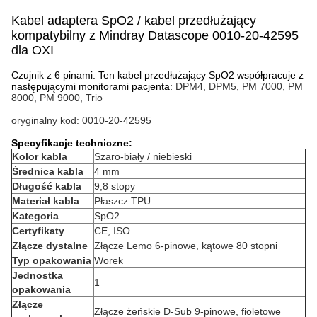
Kabel adaptera SpO2 / kabel przedłużający
kompatybilny z Mindray Datascope 0010-20-42595
dla OXI
Czujnik z 6 pinami. Ten kabel przedłużający SpO2 współpracuje z
następującymi monitorami pacjenta:
DPM4, DPM5, PM 7000, PM
8000, PM 9000, Trio
oryginalny kod: 0010-20-42595
Specyfikacje techniczne:
Kolor kabla
Szaro-biały / niebieski
Średnica kabla
4 mm
Długość kabla
9,8 stopy
Materiał kabla
Płaszcz TPU
Kategoria
SpO2
Certyfikaty
CE, ISO
Złącze dystalne
Złącze Lemo 6-pinowe, kątowe 80 stopni
Typ opakowania
Worek
Jednostka
1
opakowania
Złącze
Złącze żeńskie D-Sub 9-pinowe, fioletowe