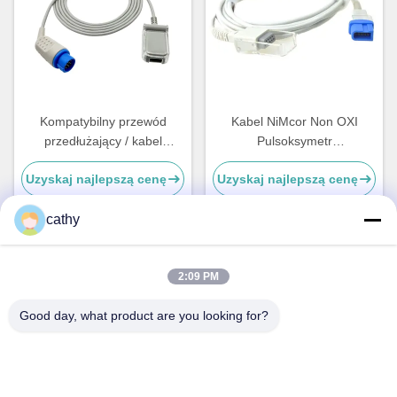
Kompatybilny przewód
Kabel NiMcor Non OXI
przedłużający / kabel
Pulsoksymetr
adaptera Biolight M9500 /
Pulsoksymetryczny
Uzyskaj najlepszą cenę
Uzyskaj najlepszą cenę
M9000 / M7000 / M8000 z
Spacelabs Ultraview Spo2
12-pinową końcówką
cathy
Szybki kontakt
2:09 PM
Good day, what product are you looking for?
Adres
4-5 piętro, budynek 3,19 North Danzi Road, ulica Kengzi,
Pingshan District, Shenzhen, China