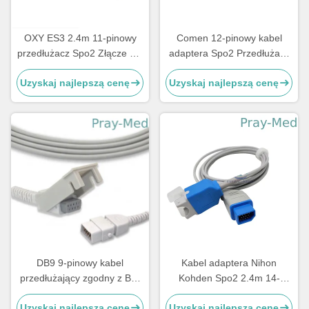
OXY ES3 2.4m 11-pinowy
Comen 12-pinowy kabel
przedłużacz Spo2 Złącze GE
adaptera Spo2 Przedłużacz
z pojedynczym kluczem
czujnika Spo2 Szary kolor
Uzyskaj najlepszą cenę
Uzyskaj najlepszą cenę
DB9 9-pinowy kabel
Kabel adaptera Nihon
przedłużający zgodny z BCI
Kohden Spo2 2.4m 14-
3311 Spo2 Smiths Medical
pinowa kurtka TPU JL-900P
Uzyskaj najlepszą cenę
Uzyskaj najlepszą cenę