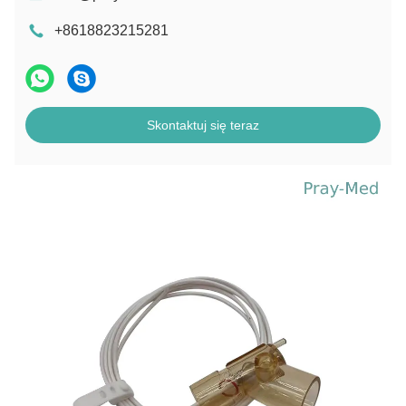
+8618823215281
Skontaktuj się teraz