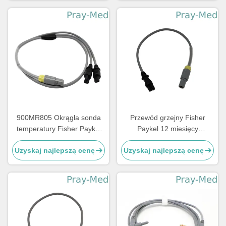
900MR805 Okrągła sonda
Przewód grzejny Fisher
temperatury Fisher Paykel
Paykel 12 miesięcy
wielokrotnego użytku
gwarancji ze złączem 4-
Uzyskaj najlepszą cenę
Uzyskaj najlepszą cenę
pinowym o długości 0,9 m