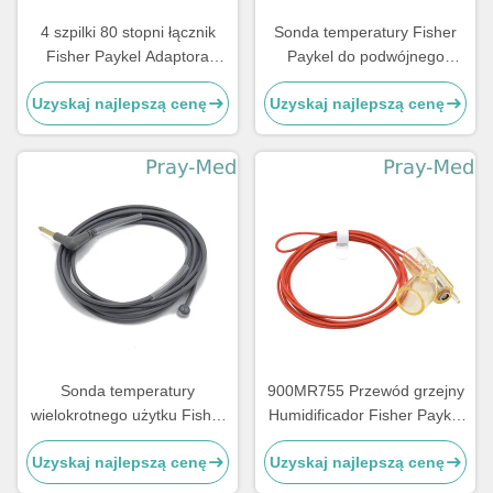
4 szpilki 80 stopni łącznik
Sonda temperatury Fisher
Fisher Paykel Adaptora
Paykel do podwójnego
grzejnika Kabel o długości
podgrzewanego obwodu
Uzyskaj najlepszą cenę
Uzyskaj najlepszą cenę
1m
oddechowego RT Resies
Sonda temperatury
900MR755 Przewód grzejny
wielokrotnego użytku Fisher
Humidificador Fisher Paykel
Paykel o długości 3 m dla
z rurką wdechową
Uzyskaj najlepszą cenę
Uzyskaj najlepszą cenę
dzieci
wielokrotnego użytku 1,1 m