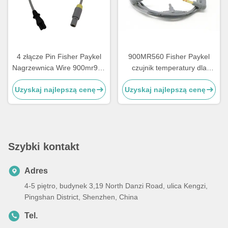
4 złącze Pin Fisher Paykel
900MR560 Fisher Paykel
Nagrzewnica Wire 900mr901
czujnik temperatury dla
Złącze 3 Pin Adapter
nawilżaczy serii MR700 /
Uzyskaj najlepszą cenę
Uzyskaj najlepszą cenę
HC500
Szybki kontakt
Adres
4-5 piętro, budynek 3,19 North Danzi Road, ulica Kengzi,
Pingshan District, Shenzhen, China
Tel.