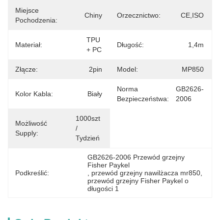
Miejsce
Chiny
Orzecznictwo:
CE,ISO
Pochodzenia:
TPU 
Materiał:
Długość:
1,4m
+ PC
Złącze:
2pin
Model:
MP850
Norma
GB2626-
Kolor Kabla:
Biały
Bezpieczeństwa:
2006
1000szt 
Możliwość
/ 
Supply:
Tydzień
GB2626-2006 Przewód grzejny 
Fisher Paykel
Podkreślić:
, 
przewód grzejny nawilżacza mr850
, 
przewód grzejny Fisher Paykel o 
długości 1