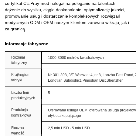
certyfikat CE.Pray-med nalegał na poleganie na talentach,
dążenie do wysiłku, ciągłe doskonalenie, optymalizację jakości,
promowanie usług i dostarczanie kompleksowych rozwiązań
medycznych ODM i OEM naszym klientom zarówno w kraju, jak i
za granicą.
Informacje fabryczne
Rozmiar
1000-3000 metrów kwadratowych
fabryczny
Kraj/region
Nr 301-308, 3/F, Warsztat 4, nr 8, Lanzhu East Road
fabryki
Longtian Subdistrict, Pingshan Dist.Shenzhen
Liczba linii
5
produkcyjnych
Produkcja
Oferowana usługa OEM, oferowana usługa projektow
kontraktowa
etykieta kupującego
Roczna
2,5 mln USD - 5 mln USD
wartość